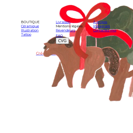
BOUTIQUE
Livraison
À propos
Céramique
Mentions légales
Instagram
Illustration
Revendeurs
Contactez-moi
Tattoo
FAQ
CVG
Crée avec Vivlab ♥️
©apolline muet
2025