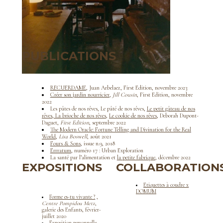
PUBLICATIONS
RECUERDAME
, Juan Arbelaez, First Edition, novembre 2023
Créer son jardin nourricier
,
Jill Cousin
, First Edition, novembre
2022
Les pâtes de nos rêves, Le pâté de nos rêves,
Le petit gâteau de nos
rêves
,
La brioche de nos rêves
,
Le cookie de nos rêves
, Deborah Dupont-
Daguet,
First Edition
, septembre 2022
The Modern Oracle: Fortune Telling and Divination for the Real
World
,
Lisa Boswell
, août 2021
Fours & Sons
, issue n.9, 2018
Errratum
, numéro 17 : Urban Exploration
La santé par l’alimentation et
la petite fabrique
, décembre 2022
EXPOSITIONS
COLLABORATION
Etiquettes à coudre x
DOMUM
Forme es-tu vivante ?
,
Centre Pompidou Metz
,
galerie des Enfants, février-
juillet 2020
Exposition personnelle,