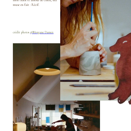
muse en fait : Récif.
crédit photos
@Morgane Damex