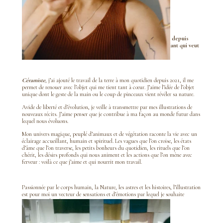
Illustratrice
passionnée, je vis maintenant en Bretagne. C’est depuis
cette terre que j’imagine et crée un univers doux et bienveillant qui veut
r-éveiller, toucher et agiter les consciences.
Céramiste
, j’ai ajouté le travail de la terre à mon quotidien depuis 2021, il me
permet de renouer avec l’objet qui me tient tant à cœur. J’aime l’idée de l’objet
unique dont le geste de la main ou le coup de pinceaux vient révéler sa nature.
Avide de liberté et d’évolution, je veille à transmettre par mes illustrations de
nouveaux récits. J’aime penser que je contribue à ma façon au monde futur dans
lequel nous évoluons.
Mon univers magique, peuplé d’animaux et de végétation raconte la vie avec un
éclairage accueillant, humain et spirituel. Les vagues que l’on croise, les états
d’âme que l’on traverse, les petits bonheurs du quotidien, les rituels que l’on
chérit, les désirs profonds qui nous animent et les actions que l’on mène avec
ferveur : voilà ce que j’aime et qui nourrit mon travail.
Passionnée par le corps humain, la Nature, les astres et les histoires, l’illustration
est pour moi un vecteur de sensations et d’émotions par lequel je souhaite
transmettre les vôtres