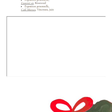
L’amitié rit
, Montreuil
Exposition personnelle,
Café Miettes
, Vincennes, juin
2019