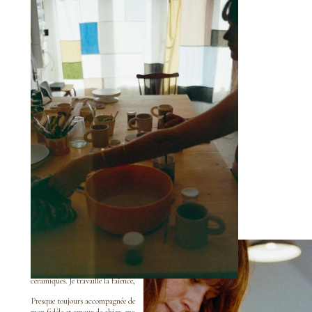
C'est depuis mon garage
transformé en atelier que je
modèle et façonne mes
céramiques. Je travaille la faïence,
Presque toujours accompagnée de
mon fidèle et amour de chien, ma