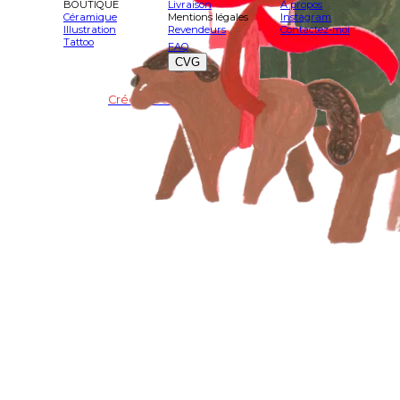
BOUTIQUE
Livraison
À propos
Céramique
Mentions légales
Instagram
Illustration
Revendeurs
Contactez-moi
Tattoo
FAQ
CVG
Crée avec Vivlab ♥️
©apolline muet
2025